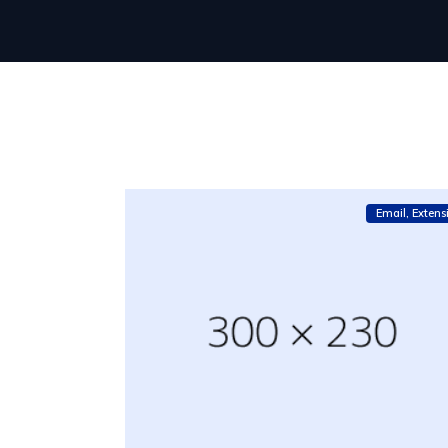
Email
Extens