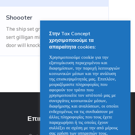
Shoooter
The ship set ground on the hore of this
Στην Tax Concept
sert gilligan millionaire ad and on our
χρησιμοποιούμε τα
door will knock.
απαραίτητα cookies:
Χρησιμοποιούμε cookie για την
εξατομίκευση περιεχομένου και
διαφημίσεων, την παροχή λειτουργιών
κοινωνικών μέσων και την ανάλυση
της επισκεψιμότητάς μας. Επιπλέον,
μοιραζόμαστε πληροφορίες που
αφορούν τον τρόπο που
χρησιμοποιείτε τον ιστότοπό μας με
συνεργάτες κοινωνικών μέσων,
διαφήμισης και αναλύσεων, οι οποίοι
ενδεχομένως να τις συνδυάσουν με
Επικοινωνία
άλλες πληροφορίες που τους έχετε
παραχωρήσει ή τις οποίες έχουν
συλλέξει σε σχέση με την από μέρους
σας χρήση των υπηρεσιών τους.