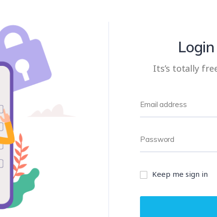
Login
Its’s totally f
Keep me sign in