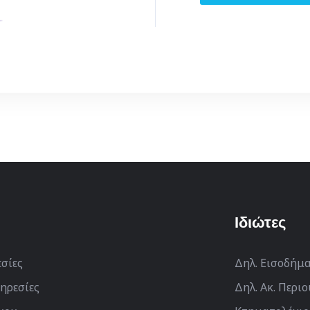
Ιδιώτες
εσίες
Δηλ. Εισοδήμ
ηρεσίες
Δηλ. Ακ. Περι